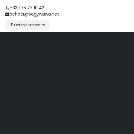
+33 1 75 77 10 42
achats@oogywawa.net
Obtenir l'itinéraire
Organisateur
Oogy Wawa Paris 15
+33 1 75 77 10 42
achats@oogywawa.net
Partager
Découvrez ce que les gens voient et disent à propos de cet
événement et rejoignez la conversation.