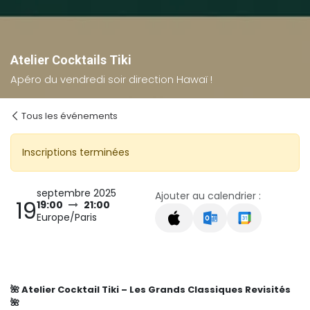
Atelier Cocktails Tiki
Apéro du vendredi soir direction Hawaï !
Tous les événements
Inscriptions terminées
septembre 2025
Ajouter au calendrier :
19
19:00
21:00
Europe/Paris
🌺 Atelier Cocktail Tiki – Les Grands Classiques Revisités
🌺