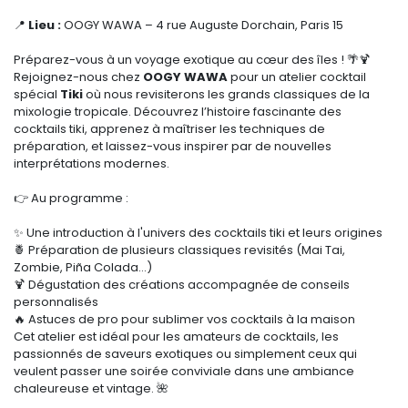
📍
Lieu :
OOGY WAWA – 4 rue Auguste Dorchain, Paris 15
Préparez-vous à un voyage exotique au cœur des îles ! 🌴🍹
Rejoignez-nous chez
OOGY WAWA
pour un atelier cocktail
spécial
Tiki
où nous revisiterons les grands classiques de la
mixologie tropicale. Découvrez l’histoire fascinante des
cocktails tiki, apprenez à maîtriser les techniques de
préparation, et laissez-vous inspirer par de nouvelles
interprétations modernes.
👉 Au programme :
✨ Une introduction à l'univers des cocktails tiki et leurs origines
🍍 Préparation de plusieurs classiques revisités (Mai Tai,
Zombie, Piña Colada…)
🍹 Dégustation des créations accompagnée de conseils
personnalisés
🔥 Astuces de pro pour sublimer vos cocktails à la maison
Cet atelier est idéal pour les amateurs de cocktails, les
passionnés de saveurs exotiques ou simplement ceux qui
veulent passer une soirée conviviale dans une ambiance
chaleureuse et vintage. 🌺