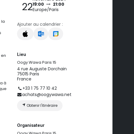
22
19:00
21:00
Europe/Paris
 la
Ajouter au calendrier :
s
n
Lieu
t en
Oogy Wawa Paris 15
4 rue Auguste Dorchain
75015 Paris
France
ra à
+33 1 75 77 10 42
 que
achats@oogywawa.net
Obtenir l'itinéraire
Organisateur
Oogy Wawa Paris 15