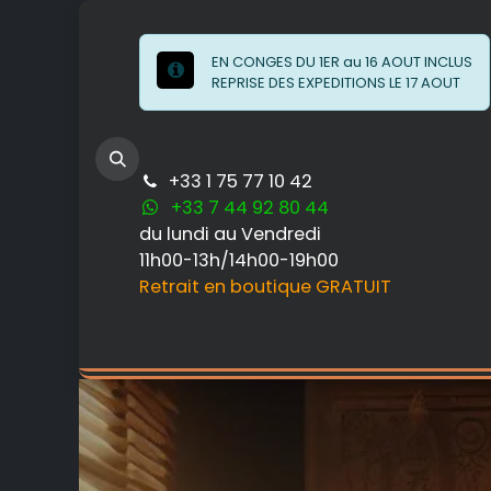
Se rendre au contenu
EN CONGES DU 1ER au 16 AOUT INCLUS
REPRISE DES EXPEDITIONS LE 17 AOUT
+33 1 75 77 10 42
+33 7 44 92 80 44
du lundi au Vendredi
11h00-13h/14h00-19h00
Retrait en boutique GRATUIT
ATELIERS & SAVOIR-FAIRE
LE MATERIE