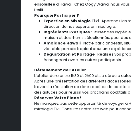
ensoleillée d’Hawaii. Chez Oogy Wawa, nous vous invi
festif.
Pourquoi Participer ?
Expertise en Mixologie Tiki
: Apprenez les t
direction de nos experts en mixologie.
Ingrédients Exotiques
: Utilisez des ingrédi
maison et des rhums sélectionnés, pour des co
Ambiance Hawaii
: Notre bar clandestin, si
véritable paradis tropical pour une expérien
Dégustation et Partage
: Réalisez vos prop
échangeant avec les autres participants.
Déroulement de l’Atelier
L’atelier dure entre 1h30 et 2h00 et se déroule aut
Après une présentation des différents accessoir
travers la réalisation de deux recettes de cocktails T
des astuces pour réussir vos prochains cocktails à
Réservez Votre Place !
Ne manquez pas cette opportunité de voyager à Ha
mixologie Tiki. Consultez notre site web pour conn