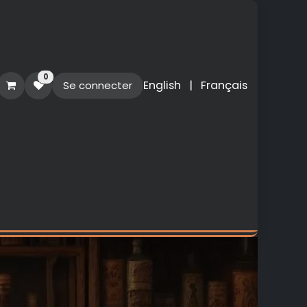
0
English
|
Français
Se connecter
O
PERSONNALISATION
NOUVEAUTES