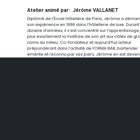
Atelier animé par: Jérôme VALLANET
Diplômé de l’École Hôtelière de Paris, Jérôme a démar
son expérience en 1996 dans l’hôtellerie de luxe. Duran
dizaine d’années, il s’est concentré sur l’apprentissage
plus exactement la maîtrise de son art aux côtés de gr
noms du milieu. Co-fondateur et aujourd’hui acteur
prépondérant dans l’activité de FORMA BAR, bartender
émérite et reconnu par ses pairs, Jérôme en est deve
gérant en 2008. Chez OOGY WAWA depuis 2019, il s'oc
des ateliers cocktails orientés professionnels.
Oo
Pour nous contacter
De
Formulaire de contact
pro
ac