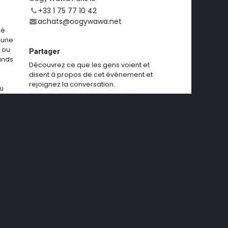
+33 1 75 77 10 42
achats@oogywawa.net
ré
t une
, ou
Partager
ands
Découvrez ce que les gens voient et
disent à propos de cet événement et
rejoignez la conversation.
nu
cupe
gy Wawa Paris 15
puis 2011 nous vous proposons une sélection de
duits et ingrédients de qualité et vous
compagnons dans la réussite de vos cocktails.