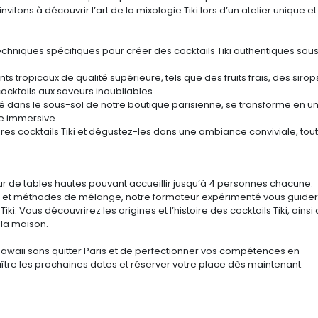
tons à découvrir l’art de la mixologie Tiki lors d’un atelier unique et
echniques spécifiques pour créer des cocktails Tiki authentiques sous
ents tropicaux de qualité supérieure, tels que des fruits frais, des sirop
cktails aux saveurs inoubliables.
tué dans le sous-sol de notre boutique parisienne, se transforme en u
ce immersive.
res cocktails Tiki et dégustez-les dans une ambiance conviviale, tou
our de tables hautes pouvant accueillir jusqu’à 4 personnes chacune.
es et méthodes de mélange, notre formateur expérimenté vous guide
iki. Vous découvrirez les origines et l’histoire des cocktails Tiki, ainsi
 la maison.
waii sans quitter Paris et de perfectionner vos compétences en
aître les prochaines dates et réserver votre place dès maintenant.