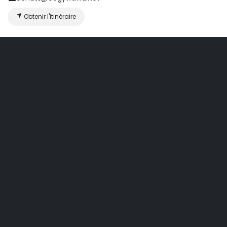
Obtenir l'itinéraire
Organisateur
Oogy Wawa Paris 15
+33 1 75 77 10 42
achats@oogywawa.net
Partager
Découvrez ce que les gens voient et disent à propos de cet
événement et rejoignez la conversation.
Nos produits & Services