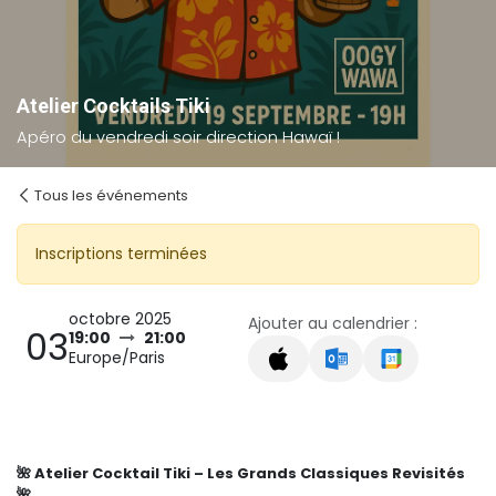
Atelier Cocktails Tiki
Apéro du vendredi soir direction Hawaï !
Tous les événements
Inscriptions terminées
octobre 2025
Ajouter au calendrier :
03
19:00
21:00
Europe/Paris
🌺 Atelier Cocktail Tiki – Les Grands Classiques Revisités
🌺