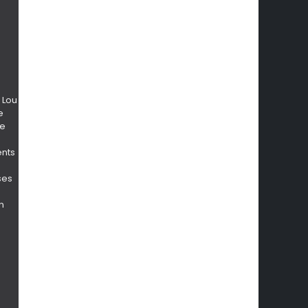
 Lou
e
ne
ents
ses
a
n
e