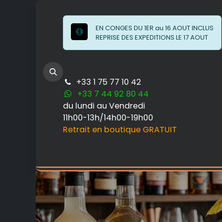
Se rendre au contenu
EN CONGES DU 1ER au 16 AOUT INCLUS
REPRISE DES EXPEDITIONS LE 17 AOUT
+33 1 75 77 10 42
+33 7 44 92 80 44
du lundi au Vendredi
11h00-13h/14h00-19h00
Retrait en boutique GRATUIT
ATELIERS & SAVOIR-FAIRE
LE MATERIE