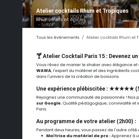
Atelier cocktails Rhum et Tropiques
Rhum, fruits et épices
Tous les événements
Atelier cocktails Rhum et 
🍸 Atelier Cocktail Paris 15 : Devenez u
Vous rêvez de manier le shaker avec élégance et de
WAWA
, l'expert du matériel et des ingrédients c
dans l'univers de la création de boissons.
Une expérience plébiscitée : ★★★★★ (
Rejoignez une communauté de passionnés ! Nos pa
sur Google.
Qualité pédagogique, convivialité et 
Paris.
Au programme de votre atelier (2h00) :
Pendant deux heures, vous passez de l'autre côté
Maîtrise du matériel de pro :
Apprenez à uti