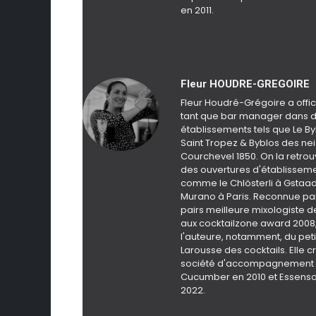
en 2011.
Fleur HOUDRE-GREGOIRE
Fleur Houdré-Grégoire a offic
tant que bar manager dans d
établissements tels que Le B
Saint Tropez & Byblos des ne
Courchevel 1850. On la retrou
des ouvertures d'établissem
comme le Chlösterli à Gstaad
Murano à Paris. Reconnue pa
pairs meilleure mixologiste 
aux cocktailzone award 2008, 
l'auteure, notamment, du peti
Larousse des cocktails. Elle 
société d'accompagnement 
Cucumber en 2010 et Essens
2022.