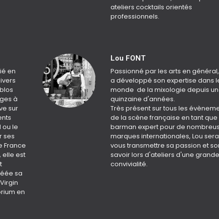
ateliers cocktails orientés
professionnels.
Lou FONT
ié en
Passionné par les arts en général,
ivers
a développé son expertise dans l
yblos
monde de la mixologie depuis u
iges à
quinzaine d'années.
ve sur
Très présent sur tous les évènem
ents
de la scène française en tant que
 ou le
barman expert pour de nombreu
r ses
marques internationales, Lou ser
de France
vous transmettre sa passion et so
elle est
savoir lors d'ateliers d'une grand
t
convivialité.
créée sa
Virgin
orium en