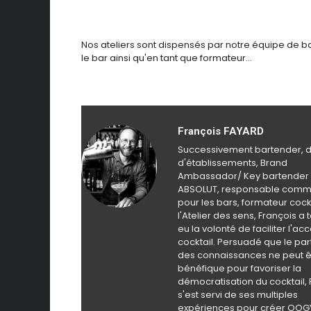
Nos ateliers sont dispensés par notre équipe de
le bar ainsi qu'en tant que formateur...
François FAYARD
Successivement bartender, d
d'établissements, Brand
Ambassador/ Key bartender
ABSOLUT, responsable comm
pour les bars, formateur cock
l'Atelier des sens, François a 
eu la volonté de faciliter l'ac
cocktail. Persuadé que le pa
des connaissances ne peut ê
bénéfique pour favoriser la
démocratisation du cocktail, 
s'est servi de ses multiples
expériences pour créer OO