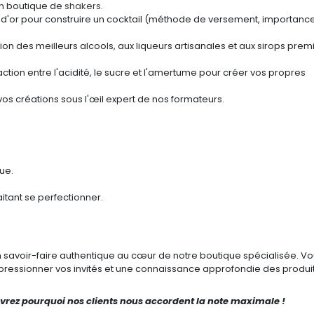
en boutique de
shakers
.
 d'or pour construire un cocktail (méthode de versement, importanc
ction des meilleurs alcools, aux liqueurs artisanales et aux sirops pre
tion entre l'acidité, le sucre et l'amertume pour créer vos propres
os créations sous l'œil expert de nos formateurs.
ue.
tant se perfectionner.
n savoir-faire authentique au cœur de notre boutique spécialisée. V
pressionner vos invités et une connaissance approfondie des produi
vrez pourquoi nos clients nous accordent la note maximale !