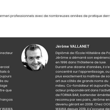
 barmen professionnels avec de nombreuses années de pratique derr
Jérôme VALLANET
irecteur
Diplômé de l’École Hôtelière de Pa
Jérôme a démarré son expérien
en 1996 dans l’hôtellerie de luxe.
ercial
Durant une dizaine d’années, il s’e
tails à
concentré sur l’apprentissage, ou
toujours
plus exactement la maîtrise de s
cès au
art aux côtés de grands noms du
rtage
milieu. Co-fondateur et aujourd’hu
tre que
acteur prépondérant dans l’activi
de FORMA BAR, bartender émérite
François
reconnu par ses pairs, Jérôme en
devenu gérant en 2008. Chez OO
GY WAWA
WAWA depuis 2019, il s'occupe de