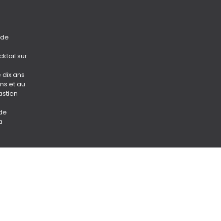
 de
ktail sur
 dix ans
ons et au
astien
 de
a