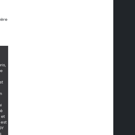
ière
ris,
ce
st
on
i
té
 et
 est
GY
s