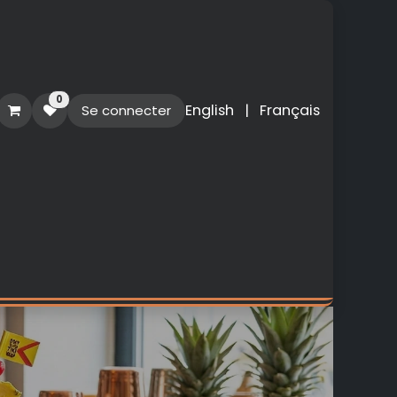
0
English
|
Français
Se connecter
O
PERSONNALISATION
NOUVEAUTES