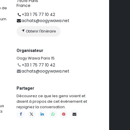
75015 Paris
France
e de
+33 1 75 77 10 42
mium
achats@oogywawa.net
Obtenir l'itinéraire
Organisateur
Oogy Wawa Paris 15
+33 1 75 77 10 42
achats@oogywawa.net
Partager
Découvrez ce que les gens voient et
disent à propos de cet événement et
ous
rejoignez la conversation.
ts