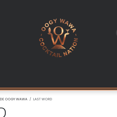
L
LES INGREDIENTS
KITS & CADEAUX
EQUIPEMENT PR
S DE OOGY WAWA
LAST WORD
D