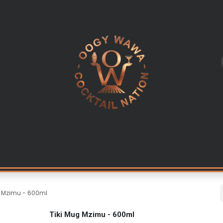
L
LES INGREDIENTS
KITS & CADEAUX
EQUIPEMENT PR
g Mzimu - 600ml
Tiki Mug Mzimu - 600ml