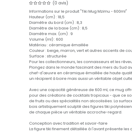
(0 avis)
Informations sur le produit "Tiki Mug Mzimu - 600ml"
Hauteur (cm) : 18,5
Diamètre du bord (cm) : 8,3
Diamètre de la base (cm) : 8,5
Diamètre max. (cm) : 9
Volume (ml) : 600
Matériau : céramique émaillée
Couleur : beige, marron, vert et autres accents de co
Surface : structurée
Pour les collectionneurs, les connaisseurs et les rêv
Plongez dans le monde fascinant des mers du Sud ave
chef-d'œuvre en céramique émaillée de haute qualit
un récipient à boire mais aussi un véritable objet culte
Avec une capacité généreuse de 600 ml, ce mug of
pour des créations de cocktails tropicaux - que ce so
de fruits ou des spécialités non alcoolisées. La surfac
bois artistiquement sculpté des figures tiki polynésien
de chaque pièce un véritable accroche-regard.
Conception avec tradition et savoir-faire
La figure tiki finement détaillée à l'avant présente les