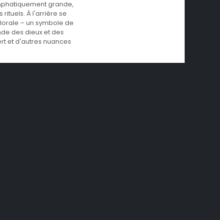
t emphatiquement grande,
ituels. À l'arrière se
florale – un symbole de
onde des dieux et des
rt et d'autres nuances
ence aux racines culturelles
cal, le soleil et le bruit
piré par les figures en bois
représentations de dieux,
 tiki s'est développée aux
issance à des bars
des tasses artistiquement
ement populaire lorsque
enu un symbole de l'envie de
une vie paradisiaque au-
nue d'inspirer les gens
omme un objet de
tiki Mzimu combine