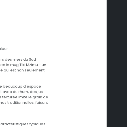
uleur
eurs des mers du Sud
c le mug Tiki Mzimu - un
é qui est non seulement
.
fre beaucoup d'espace
it avec du rhum, des jus
e texturée imite le grain de
nes traditionnelles, faisant
 caractéristiques typiques