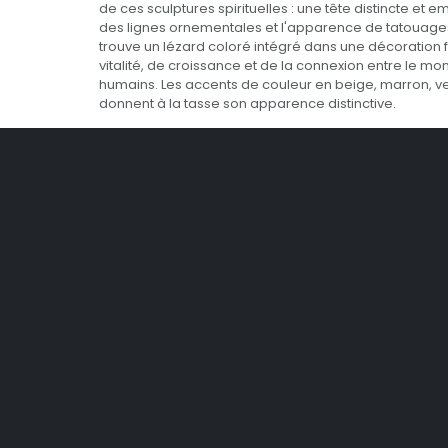
de ces sculptures spirituelles : une tête distincte e
des lignes ornementales et l'apparence de tatouages r
trouve un lézard coloré intégré dans une décoration 
vitalité, de croissance et de la connexion entre le m
humains. Les accents de couleur en beige, marron, ve
donnent à la tasse son apparence distinctive.
Une inscription 'Hawaii' sur le bord inférieur fait référ
du design et éveille des désirs pour un mode de vie tropi
de la mer.
Un morceau d'histoire culturelle vivante
Le style tiki lui-même a une histoire passionnante : ins
et en pierre mystiques de la Polynésie – souvent des 
d'ancêtres ou d'esprits gardiens – une véritable mode
États-Unis à partir des années 1930. Cela a donné na
exotiques, des meubles, des vêtements et, bien sûr, 
conçues. Ce "pop polynésien" est devenu particulièr
Hawaï a rejoint les États-Unis en 1959. Le tiki est dev
voyager, de la romance des vacances et du désir d'
delà du quotidien—une attitude envers la vie qui conti
aujourd'hui.
Que ce soit pour votre propre bar tiki à la maison, c
collection inhabituel ou comme un cadeau, la tasse 