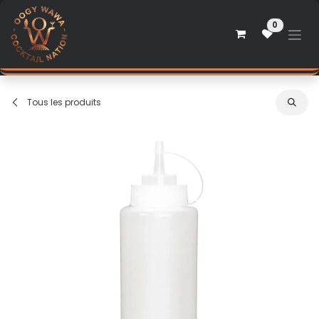
Se rendre au contenu
0
Tous les produits