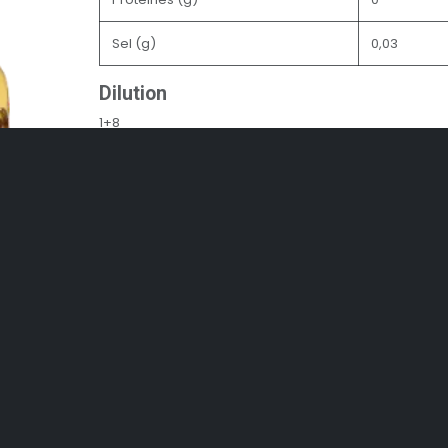
Sel (g)
0,03
Dilution
1+8
Applications
Boissons à base de café, Chocolats et autres boisson
Dessert drinks, Sodas & Limonades
Prix
10,50
€
(Toutes taxes co
Ajouter au panier
Acheter maintenant
Ajouter à la liste de souhaits