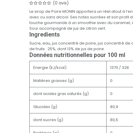
(0 avis)
Le sirop de Poire MONIN apportera un réel atout à l’e
avec ou sans alcool. Ses notes sucrées et son profil 
touche gourmande à un smoothie avec du caramel, à 
Sour accompagné de jus de citron vert.
Ingredients
Sucre, eau, jus concentré de poire, jus concentré de c
de fruits : 25%, dont 13% de jus de poire.
Données nutritionnelles pour 100 ml
Energie (kJ/kcal)
1370 / 328
Matières grasses (g)
0
dont acides gras saturés (g)
0
Glucides (g)
80,9
dont sucres (g)
80,5
Protéines (g)
0