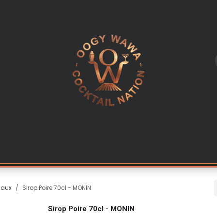
L
LES INGREDIENTS
KITS & CADEAUX
EQUIPEMENT PR
iaux
Sirop Poire 70cl - MONIN
Sirop Poire 70cl - MONIN