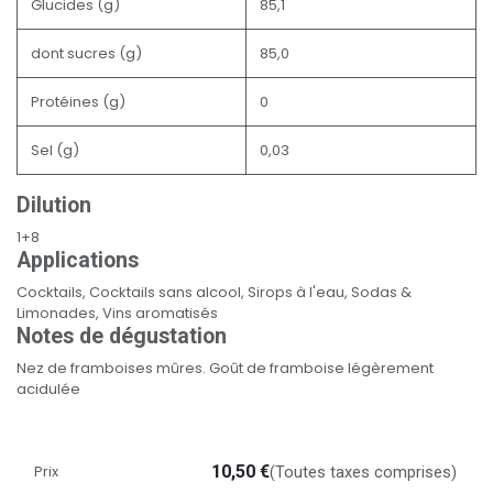
Glucides (g)
85,1
dont sucres (g)
85,0
Protéines (g)
0
Sel (g)
0,03
Dilution
1+8
Applications
Cocktails, Cocktails sans alcool, Sirops à l'eau, Sodas &
Limonades, Vins aromatisés
Notes de dégustation
Nez de framboises mûres. Goût de framboise légèrement
acidulée
Prix
10,50
€
(Toutes taxes comprises)