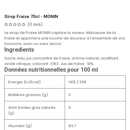
Sirop Fraise 70cl - MONIN
(0 avis)
Le sirop de Fraise MONIN capture la saveur délicieuse de la
fraise et apportera une touche de douceur à l’ensemble de vos
boissons, avec ou sans alcool.
Ingredients
Sucre, eau, jus concentré de fraise, arôme naturel, acidifiant :
acide citrique, colorant : E163. Jus de fraise : 18%.
Données nutritionnelles pour 100 ml
Energie (kJ/kcal)
1415 / 339
Matières grasses (g)
0
dont Acides gras saturés
0
(g)
Glucides (g)
83,7