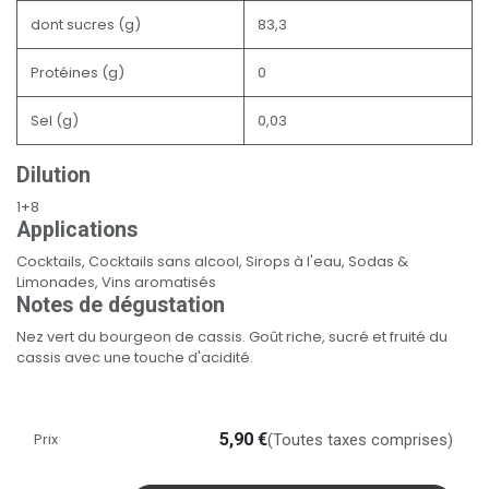
dont sucres (g)
83,3
Protéines (g)
0
Sel (g)
0,03
Dilution
1+8
Applications
Cocktails, Cocktails sans alcool, Sirops à l'eau, Sodas &
Limonades, Vins aromatisés
Notes de dégustation
Nez vert du bourgeon de cassis. Goût riche, sucré et fruité du
cassis avec une touche d'acidité.
Prix
5,90
€
(Toutes taxes comprises)