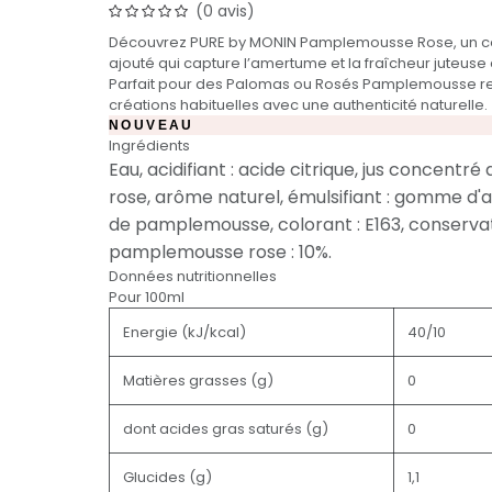
(0 avis)
Découvrez PURE by MONIN Pamplemousse Rose, un c
ajouté qui capture l’amertume et la fraîcheur juteuse d
Parfait pour des Palomas ou Rosés Pamplemousse revi
créations habituelles avec une authenticité naturelle.
NOUVEAU
Ingrédients
Eau, acidifiant : acide citrique, jus concen
rose, arôme naturel, émulsifiant : gomme d'
de pamplemousse, colorant : E163, conservat
pamplemousse rose : 10%.
Données nutritionnelles
Pour 100ml
Energie (kJ/kcal)
40/10
Matières grasses (g)
0
dont acides gras saturés (g)
0
Glucides (g)
1,1