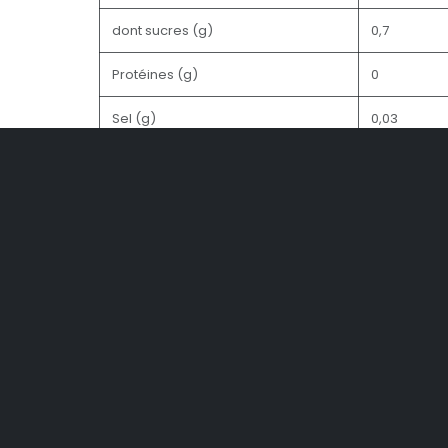
dont sucres (g)
0,7
Protéines (g)
0
Sel (g)
0,03
Prix
11,00
€
(Toutes taxes co
Ajouter au panier
Acheter maintenant
Ajouter à la liste de souhaits