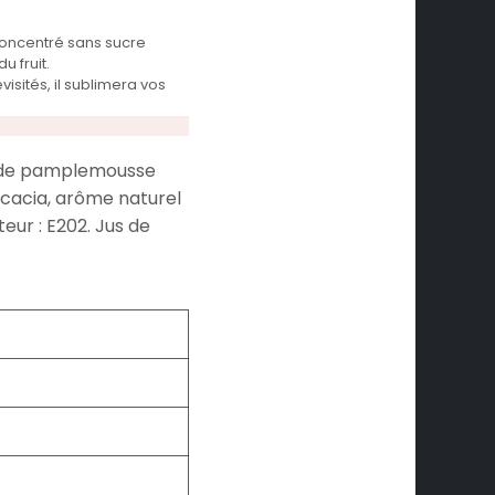
oncentré sans sucre
u fruit.
sités, il sublimera vos
tré de pamplemousse
acacia, arôme naturel
eur : E202. Jus de