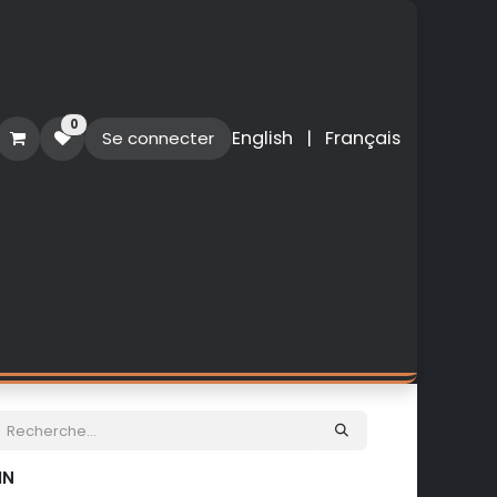
0
English
|
Français
Se connecter
O
PERSONNALISATION
NOUVEAUTES
IN