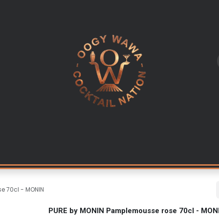
L
LES INGREDIENTS
KITS & CADEAUX
EQUIPEMENT PR
e 70cl - MONIN
PURE by MONIN Pamplemousse rose 70cl - MON