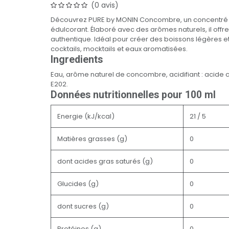
(0 avis)
Découvrez PURE by MONIN Concombre, un concentré s
édulcorant. Élaboré avec des arômes naturels, il offre
authentique. Idéal pour créer des boissons légères et
cocktails, mocktails et eaux aromatisées.
Ingredients
Eau, arôme naturel de concombre, acidifiant : acide ci
E202.
Données nutritionnelles pour 100 ml
Energie (kJ/kcal)
21 / 5
Matières grasses (g)
0
dont acides gras saturés (g)
0
Glucides (g)
0
dont sucres (g)
0
Protéines (g)
0