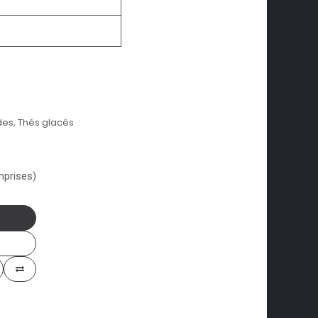
des, Thés glacés
mprises)