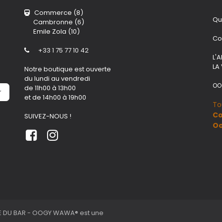
Commerce (8)
Qu
Cambronne (6)
Emile Zola (10)
Co
+33 1 75 77 10 42
L'
LA
Notre boutique est ouverte
du lundi au vendredi
OO
de 11h00 à 13h00
r
et de 14h00 à 19h00
To
Co
SUIVEZ-NOUS !
O
 DU BAR - OOGY WAWA® est une