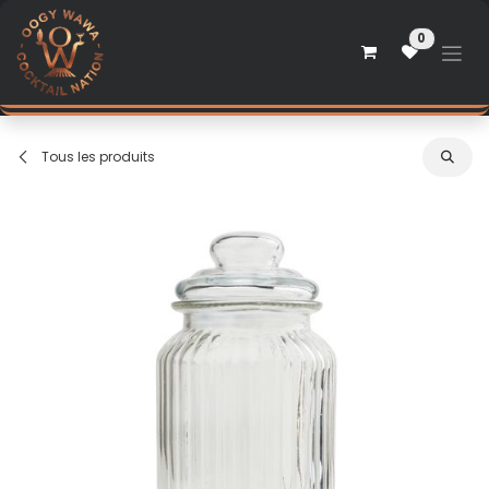
Se rendre au contenu
0
Tous les produits