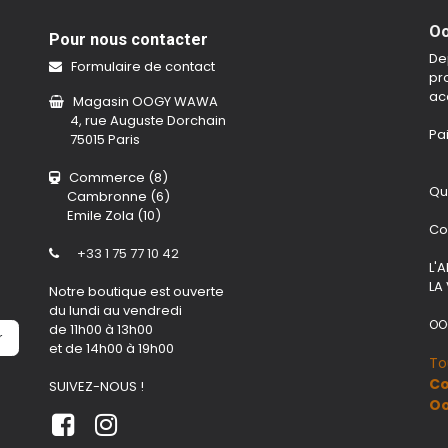
Oo
Pour nous contacter
De
Formulaire de contact
pro
ac
Magasin OOGY WAWA
4, rue Auguste Dorchain
Pa
75015 Paris
Commerce (8)
Qu
Cambronne (6)
Emile Zola (10)
Co
+33 1 75 77 10 42
L'
LA
Notre boutique est ouverte
du lundi au vendredi
OO
de 11h00 à 13h00
r
et de 14h00 à 19h00
To
Co
SUIVEZ-NOUS !
O