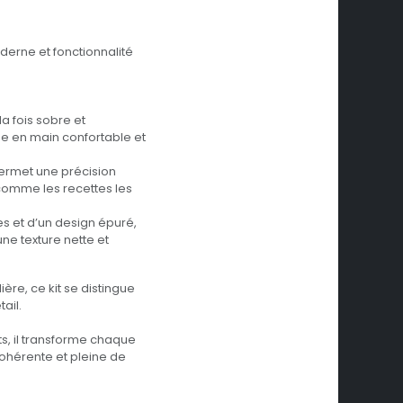
derne et fonctionnalité
a fois sobre et
se en main confortable et
ermet une précision
 comme les recettes les
s et d’un design épuré,
une texture nette et
ière, ce kit se distingue
ail.
s, il transforme chaque
ohérente et pleine de