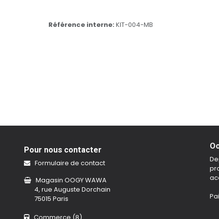
Référence interne:
KIT-004-MB
Oo
Pour nous contacter
De
Formulaire de contact
pro
ac
Magasin OOGY WAWA
4, rue Auguste Dorchain
Pa
75015 Paris
Commerce (8)