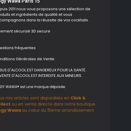
gy Wawa Paris 15
puis 2011 nous vous proposons une sélection de
duits et ingrédients de qualité et vous
compagnons dans la réussite de vos cocktails.
iement sécurisé 3D secure
estions fréquentes
nditions Générales de Vente
ABUS D'ALCOOL EST DANGEREUX POUR LA SANTÉ.
 VENTE D'ALCOOL EST INTERDITE AUX MINEURS.
GY WAWA® est une marque déposée.
us nos articles sont disponibles en
Click &
llect
ou en vente directe dans notre boutique
ogy Wawa
au cœur du 15ème arrondissement