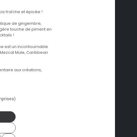
ois fraîche et épicée !
ntique de gingembre,
égère touche de piment en
ktails !
pe est un incontournable
, Mezcal Mule, Caribbean
ntaire aux créations,
mprises)