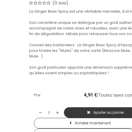
(0 avis)
La Ginger Beer Spicy est une véritable merveille, à la f
Son caractère unique se distingue par un goût authe
accompagné de notes vives et robustes, avec une l
fin de dégustation. Idéale pour rehausser tous vos coc
Conseil des bartenders : La Ginger Beer Spicy d’Hyso
pour toutes les "Mules" de votre carte (Moscow Mule
Mule...).
Son goût particulier apporte une dimension suppléme
qu'elles soient simples ou sophistiquées !
Prix
4,91
€
(Toutes taxes co
Ajouter au panier
Acheter maintenant