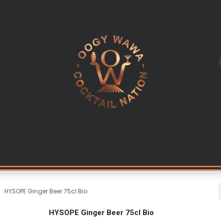
L
LES INGREDIENTS
KITS & CADEAUX
EQUIPEMENT PR
HYSOPE Ginger Beer 75cl Bio
HYSOPE Ginger Beer 75cl Bio