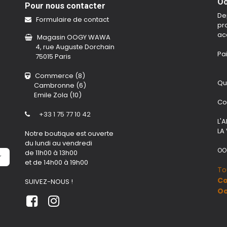
Oo
Pour nous contacter
De
Formulaire de contact
pro
ac
Magasin OOGY WAWA
4, rue Auguste Dorchain
Pa
75015 Paris
Commerce (8)
Qu
Cambronne (6)
Emile Zola (10)
Co
+33 1 75 77 10 42
L'
LA
Notre boutique est ouverte
du lundi au vendredi
OO
de 11h00 à 13h00
r
et de 14h00 à 19h00
To
Co
SUIVEZ-NOUS !
O