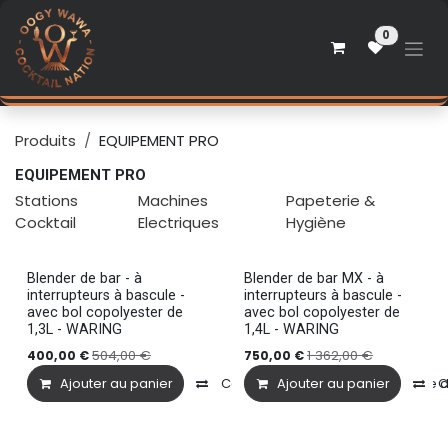
Se rendre au contenu
0
Produits
EQUIPEMENT PRO
EQUIPEMENT PRO
Stations
Machines
Papeterie &
Cocktail
Electriques
Hygiène
Blender de bar - à
Blender de bar MX - à
Dispo 3 jours
Dispo 3 jours
interrupteurs à bascule -
interrupteurs à bascule -
avec bol copolyester de
avec bol copolyester de
1,3L - WARING
1,4L - WARING
504,00
€
1 362,00
€
400,00
€
750,00
€
Ajouter au panier
Comparer
Ajouter au panier
Ajouter à la liste
C