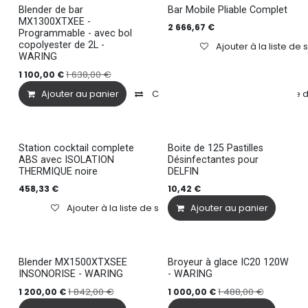
Blender de bar
Bar Mobile Pliable Complet
Dispo 3 jours
MX1300XTXEE -
2 666,67
€
Programmable - avec bol
copolyester de 2L -
Ajouter à la liste de 
WARING
1 638,00
€
1 100,00
€
Ajouter au panier
Comparer
Ajouter à la liste
Station cocktail complete
Boite de 125 Pastilles
ABS avec ISOLATION
Désinfectantes pour
THERMIQUE noire
DELFIN
458,33
€
10,42
€
Ajouter à la liste de souhaits
Ajouter au panier
Blender MX1500XTXSEE
Broyeur à glace IC20 120W
Dispo 3 jours
Dispo 3 jours
INSONORISE - WARING
- WARING
1 842,00
€
1 488,00
€
1 200,00
€
1 000,00
€