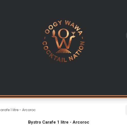
L
LES INGREDIENTS
KITS & CADEAUX
EQUIPEMENT PR
arafe 1 litre - Arcoroc
Bystro Carafe 1 litre - Arcoroc