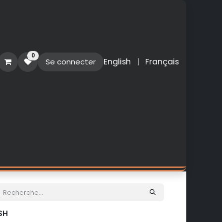
0
English
|
Français
Se connecter
O
PERSONNALISATION
NOUVEAUTES
ISH