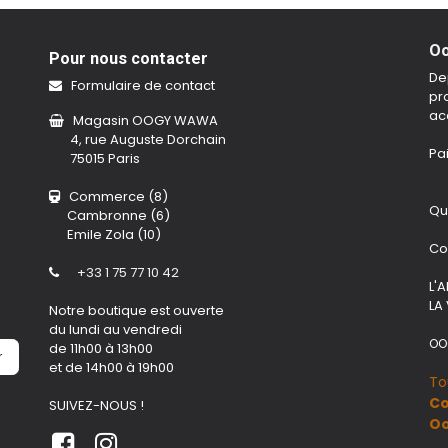
Oo
Pour nous contacter
De
Formulaire de contact
pro
ac
Magasin OOGY WAWA
4, rue Auguste Dorchain
Pa
75015 Paris
Commerce (8)
Qu
Cambronne (6)
Emile Zola (10)
Co
+33 1 75 77 10 42
L'
LA
Notre boutique est ouverte
du lundi au vendredi
OO
de 11h00 à 13h00
r
et de 14h00 à 19h00
To
Co
SUIVEZ-NOUS !
O