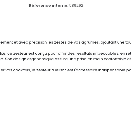
Référence interne:
589292
facilement et avec précision les zestes de vos agrumes, ajoutant une to
té, ce zesteur est conçu pour offrir des résultats impeccables, en r
 Son design ergonomique assure une prise en main confortable et un 
 vos cocktails, le zesteur *Delish* est l'accessoire indispensable po