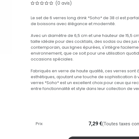
(0 avis)
Le set de 6 verres long drink *Soho* de 38 cl est parfai
de boissons avec élégance et modernité.
Avec un diamètre de 6,5 cm et une hauteur de 15,5 cm
taille idéale pour des cocktails, des sodas ou des jus d
contemporain, aux lignes épurées, s'intègre facileme
environnement, que ce soit pour une utilisation quot
occasions spéciales.
Fabriqués en verre de haute qualité, ces verres sont à 
esthétiques, ajoutant une touche de sophistication à v
verres *Soho* est un excellent choix pour ceux qui re
entre fonctionnalité et style dans leur collection de ve
Prix
7,29
€
(Toutes taxes co