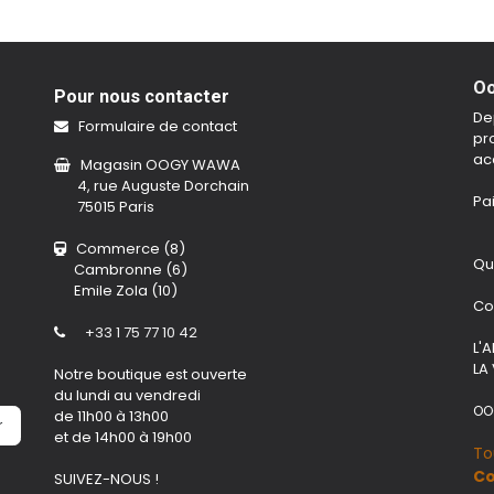
Oo
Pour nous contacter
De
Formulaire de contact
pro
ac
Magasin OOGY WAWA
4, rue Auguste Dorchain
Pa
75015 Paris
Commerce (8)
Qu
Cambronne (6)
Emile Zola (10)
Co
+33 1 75 77 10 42
L'
LA
Notre boutique est ouverte
du lundi au vendredi
OO
de 11h00 à 13h00
r
et de 14h00 à 19h00
To
Co
SUIVEZ-NOUS !