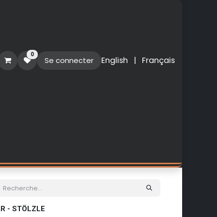
0
English
|
Français
Se connecter
O
PERSONNALISATION
NOUVEAUTES
AR - STÖLZLE