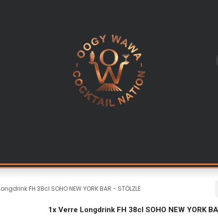
L
LES INGREDIENTS
KITS & CADEAUX
EQUIPEMENT PR
e Longdrink FH 38cl SOHO NEW YORK BAR - STÖLZLE
1x Verre Longdrink FH 38cl SOHO NEW YORK B