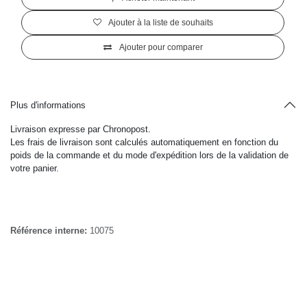
Pince à glace deluxe 18cm inox 18/10 - PIAZZA
(0 avis)
5,75
€
(Toutes taxes comprises)
7,00
€
Prix
Ajouter au panier
Acheter maintenant