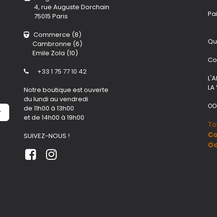
4, rue Auguste Dorchain
Pa
75015 Paris
Commerce (8)
Qu
Cambronne (6)
Emile Zola (10)
Co
+33 1 75 77 10 42
L'
LA
Notre boutique est ouverte
du lundi au vendredi
OO
de 11h00 à 13h00
r
et de 14h00 à 19h00
To
Co
SUIVEZ-NOUS !
O