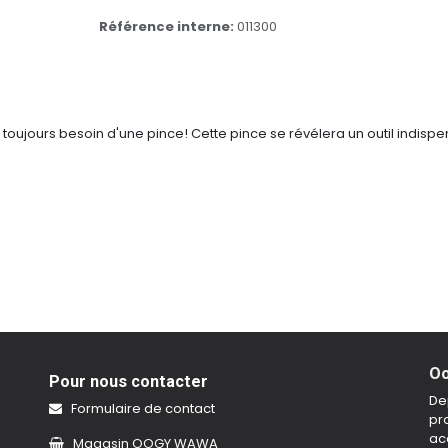
Référence interne:
011300
rez toujours besoin d'une pince! Cette pince se révélera un outil indi
Oo
Pour nous contacter
De
Formulaire de contact
pro
ac
Magasin OOGY WAWA