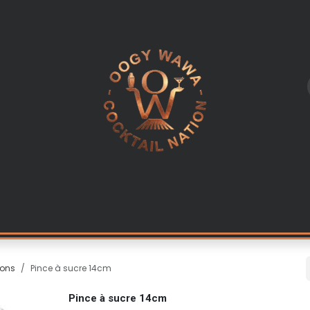
L
LES INGREDIENTS
KITS & CADEAUX
EQUIPEMENT PR
çons
Pince à sucre 14cm
Pince à sucre 14cm