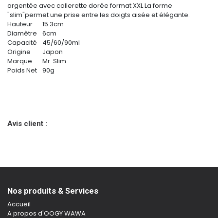
argentée avec collerette dorée format XXL La forme
"slim"permet une prise entre les doigts aisée et élégante.
Hauteur
15.3cm
Diamètre
6cm
Capacité
45/60/90ml
Origine
Japon
Marque
Mr. Slim
Poids Net
90g
Avis client :
Nos produits & Services
Accueil
A propos d'OOGY WAWA