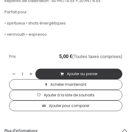
Repères de calibration : 40 ml | 1 ¼ oz + 20 ml | ¾ oz
Parfait pour :
• spiritueux • shots énergétiques
• vermouth • espresso
Prix
5,00
€
(Toutes taxes comprises)
Ajouter au panier
Acheter maintenant
Ajouter à la liste de souhaits
Ajouter pour comparer
Plus d'informations