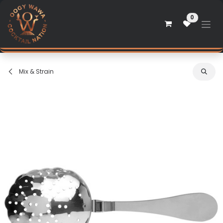
Skip to Content
0
Mix & Strain