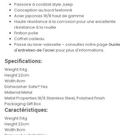
Passoire à cocktail style Julep
Conception au bord festonné
Acier japonais 18/8 haut de gamme
Haute résistance à la corrosion pour une excellente
résistance à la rouille
Finition polie
Coffret cadeau
Passe au lave-vaisselle – consultez notre page
Guide
d'entretien de l'acier
pour plus d'informations.
Specifications:
Weight:114g
Height:22cm
Width:8cm
Dishwasher Safe?:Yes
Material:Metal
Metal Properties:18/8 Stainless Steel, Polished Finish
Packaging:Gift Box
Caractéristiques:
Weight:114g
Height:22cm
Width:8cm