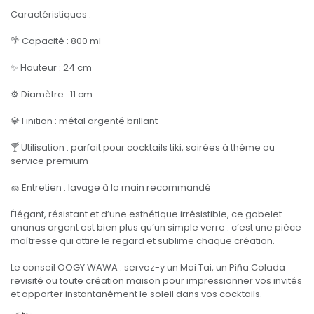
Caractéristiques :
🌴 Capacité : 800 ml
✨ Hauteur : 24 cm
⚙️ Diamètre : 11 cm
💎 Finition : métal argenté brillant
🍸 Utilisation : parfait pour cocktails tiki, soirées à thème ou
service premium
🧽 Entretien : lavage à la main recommandé
Élégant, résistant et d’une esthétique irrésistible, ce gobelet
ananas argent est bien plus qu’un simple verre : c’est une pièce
maîtresse qui attire le regard et sublime chaque création.
Le conseil OOGY WAWA : servez-y un Mai Tai, un Piña Colada
revisité ou toute création maison pour impressionner vos invités
et apporter instantanément le soleil dans vos cocktails.