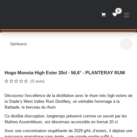
Se rendre au contenu
0
Spiritueux
Hogo Monsta High Ester 20cl - 56,6° - PLANTERAY RUM
(0 avis)
Découvrez l'excellence de la distillation avec le rhum très high esters de
la Stade’s West Indies Rum Distillery, un véritable hommage à la
Barbade, le berceau du rhum.
Ce distillat d'exception, longtemps préservé comme un secret par les
Maîtres Assembleurs, est désormais accessible en format 20 cl.
Avec une concentration stupéfiante de 2029 g/hL d’esters, il déploie une
puissance aromatique sans égale : une simple goutte suffit à