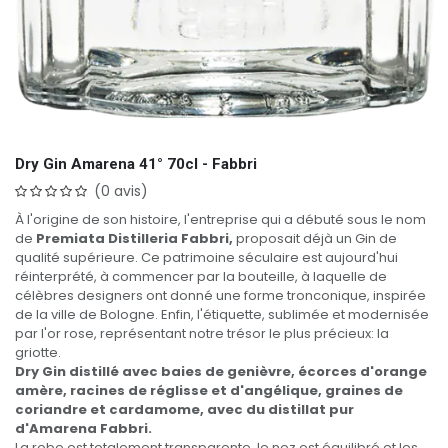
Dry Gin Amarena 41° 70cl - Fabbri
(0 avis)
À l'origine de son histoire, l'entreprise qui a débuté sous le nom
de
Premiata Distilleria Fabbri,
proposait déjà un Gin de
qualité supérieure. Ce patrimoine séculaire est aujourd'hui
réinterprété, à commencer par la bouteille, à laquelle de
célèbres designers ont donné une forme tronconique, inspirée
de la ville de Bologne. Enfin, l'étiquette, sublimée et modernisée
par l'or rose, représentant notre trésor le plus précieux: la
griotte.
Dry Gin distillé avec baies de genièvre, écorces d'orange
amère, racines de réglisse et d'angélique, graines de
coriandre et cardamome, avec du distillat pur
d'Amarena Fabbri.
La robe est totalement transparente, le nez est équilibré et les