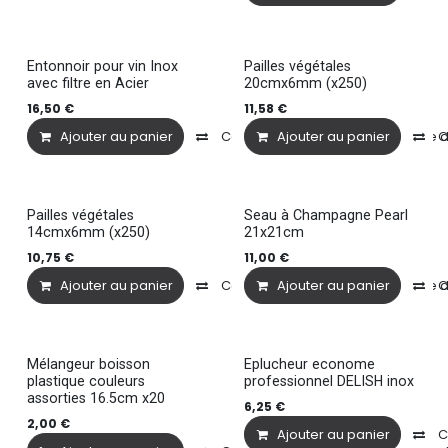
Entonnoir pour vin Inox
Pailles végétales
avec filtre en Acier
20cmx6mm (x250)
16,50
€
11,58
€
Ajouter au panier
Comparer
Ajouter au panier
Ajouter à la liste
C
Pailles végétales
Seau à Champagne Pearl
14cmx6mm (x250)
21x21cm
10,75
€
11,00
€
Ajouter au panier
Comparer
Ajouter au panier
Ajouter à la liste
C
Mélangeur boisson
Eplucheur econome
plastique couleurs
professionnel DELISH inox
assorties 16.5cm x20
6,25
€
2,00
€
Ajouter au panier
C