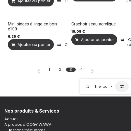
Ajouter au panier
Comparer
Ajouter à la liste
Mini pinces à linge en bois
Crachoir seau acrylique
x100
19,08
€
6,25
€
Ajouter au panier
C
Ajouter au panier
Comparer
Ajouter à la liste
1
2
3
4
Trier par
Nos produits & Services
Accueil
A propos d'OOGY WAWA
Questions fréquentes