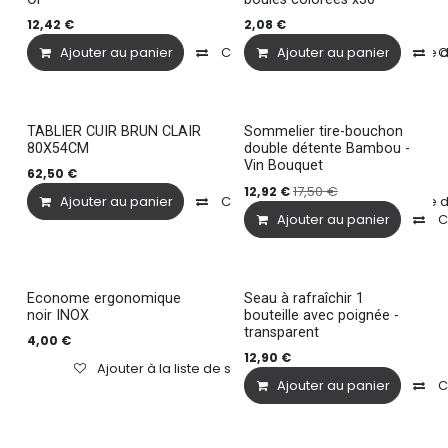
12,42
€
2,08
€
Ajouter au panier
Comparer
Ajouter au panier
Ajouter à la liste
C
TABLIER CUIR BRUN CLAIR
Sommelier tire-bouchon
80X54CM
double détente Bambou -
Vin Bouquet
62,50
€
17,50
€
12,92
€
Ajouter au panier
Comparer
Ajouter à la liste
Ajouter au panier
C
Econome ergonomique
Seau à rafraîchir 1
noir INOX
bouteille avec poignée -
transparent
4,00
€
12,90
€
Ajouter à la liste de souhaits
Ajouter au panier
C