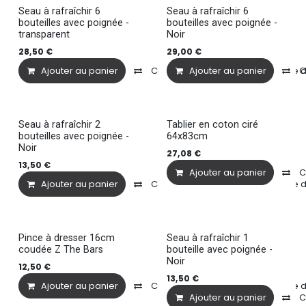
Seau à rafraîchir 6
Seau à rafraîchir 6
bouteilles avec poignée -
bouteilles avec poignée -
transparent
Noir
28,50
€
29,00
€
Ajouter au panier
Comparer
Ajouter au panier
Ajouter à la liste
C
Seau à rafraîchir 2
Tablier en coton ciré
bouteilles avec poignée -
64x83cm
Noir
27,08
€
13,50
€
Ajouter au panier
C
Ajouter au panier
Comparer
Ajouter à la liste
Pince à dresser 16cm
Seau à rafraîchir 1
coudée Z The Bars
bouteille avec poignée -
Noir
12,50
€
13,50
€
Ajouter au panier
Comparer
Ajouter à la liste
Ajouter au panier
C