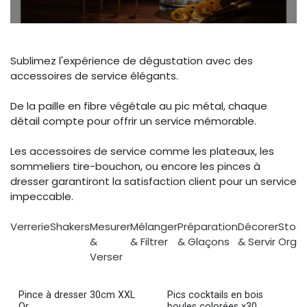
Sublimez l'expérience de dégustation avec des
accessoires de service élégants.
De la paille en fibre végétale au pic métal, chaque
détail compte pour offrir un service mémorable.
Les accessoires de service comme les plateaux, les
sommeliers tire-bouchon, ou encore les pinces à
dresser garantiront la satisfaction client pour un service
impeccable.
Verrerie
Shakers
Mesurer
Mélanger
Préparation
Décorer
Stoc
&
& Filtrer
& Glaçons
& Servir
Organ
Verser
Pince à dresser 30cm XXL
Pics cocktails en bois
Or
boules colorées x30